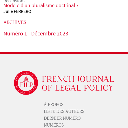
Recensions
Modèle d'un pluralisme doctrinal ?
Julie FERRERO
ARCHIVES
Numéro 1 - Décembre 2023
Logo
À PROPOS
Pied de page revue 1
LISTE DES AUTEURS
DERNIER NUMÉRO
NUMÉROS