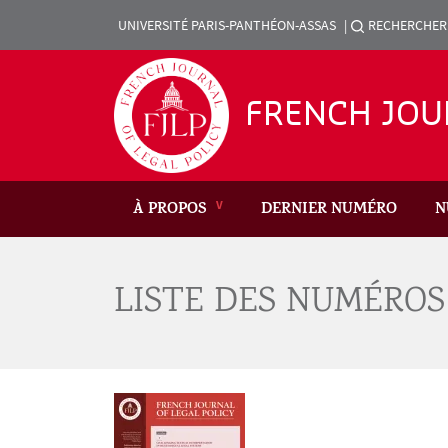
Aller au contenu principal
UNIVERSITÉ PARIS-PANTHÉON-ASSAS
RECHERCHER
Menu liste sites Revue
FRENCH JOU
À PROPOS
DERNIER NUMÉRO
N
LISTE DES NUMÉROS