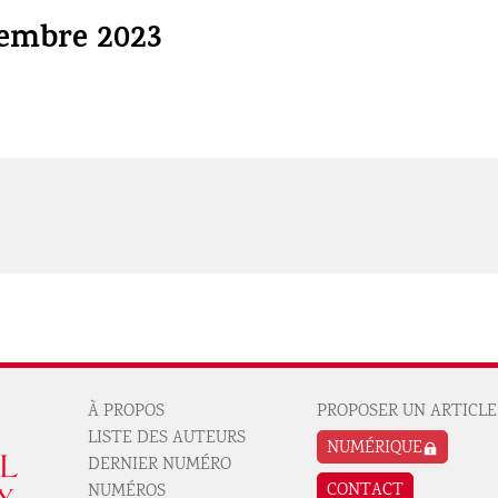
embre 2023
À PROPOS
PROPOSER UN ARTICLE
Pied de page revue 1
Pied de page revue 2
LISTE DES AUTEURS
NUMÉRIQUE
DERNIER NUMÉRO
CONTACT
NUMÉROS