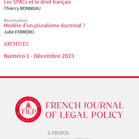
Les SPACs et le droit français
Thierry BONNEAU
Recensions
Modèle d'un pluralisme doctrinal ?
Julie FERRERO
ARCHIVES
Numéro 1 - Décembre 2023
Logo
À PROPOS
Pied de page revue 1