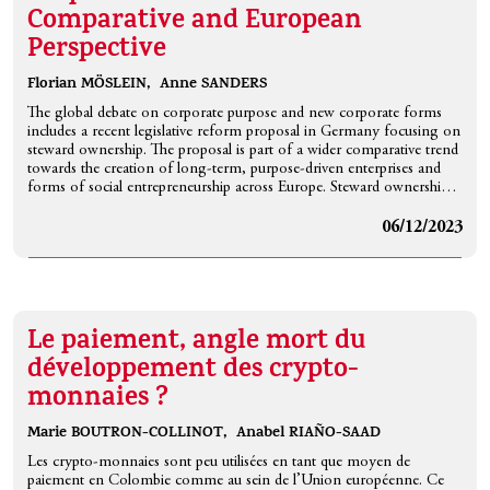
Comparative and European
Perspective
Florian MÖSLEIN,
Anne SANDERS
The global debate on corporate purpose and new corporate forms
includes a recent legislative reform proposal in Germany focusing on
steward ownership. The proposal is part of a wider comparative trend
towards the creation of long-term, purpose-driven enterprises and
forms of social entrepreneurship across Europe. Steward ownership
promotes the use of profits for a chosen purpose and can therefore
contribute to sustainable value creation. The legislative proposal
06/12/2023
includes a permanent asset lock to ensure that profits are reinvested in
the company. Shareholders can be remunerated for their work, but
they cannot receive dividends or claim more than their capital in the
event of liquidation. The asset lock has raised questions about its
compatibility with EU law. The article argues that the asset lock is a
Le paiement, angle mort du
valuable innovation in European company law and can be designed
to meet the requirements of EU law. While the article concludes that
développement des crypto-
the asset lock does not contradict EU law, possible restrictions may
monnaies ?
be justified. Nevertheless, the draft could be improved during the
legislative process by providing for a distinct legal form, including a
Marie BOUTRON-COLLINOT,
Anabel RIAÑO-SAAD
mission statement, and by allowing cross-border conversions into
corporate forms with a comparable asset lock.
Les crypto-monnaies sont peu utilisées en tant que moyen de
paiement en Colombie comme au sein de l’Union européenne. Ce