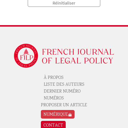
Logo
À PROPOS
Pied de page revue 1
LISTE DES AUTEURS
DERNIER NUMÉRO
NUMÉROS
PROPOSER UN ARTICLE
Pied de page revue 2
NUMÉRIQUE
CONTACT