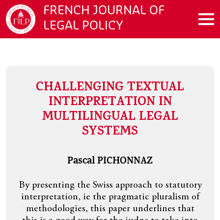
Aller au contenu principal
FRENCH JOURNAL OF
LEGAL POLICY
UAL
IN
LEVEL PLAYING FIELD : LES
AL
SIGNIFICATIONS D'UN
DISCOURS JUSTIFIANT
L'ACTION DE L'UNION
Francesco MARTUCCI
 statutory
ralism of
S’il existe depuis longtemps, le discours du «
nes that
level playing field » s’avère davantage exploit