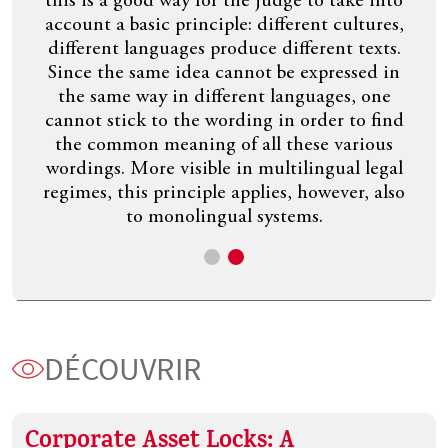
take into
dans un contexte de recomposition
cultures,
géopolitique. Il accompagne une double
nt texts.
action publique en économie de marché
essed in
promue par l’Union européenne. Sur le plan
es, one
interne, il permet de justifier une action
r to find
correctrice dans le marché intérieur, qu’il
various
s’agisse du respect de l’ordre concurrentiel
ual legal
ou de la promotion de l’intégration positive.
ever, also
DÉCOUVRIR
Corporate Asset Locks: A