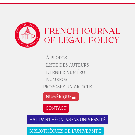
Logo
À PROPOS
Pied de page revue 1
LISTE DES AUTEURS
DERNIER NUMÉRO
NUMÉROS
PROPOSER UN ARTICLE
Pied de page revue 2
NUMÉRIQUE
CONTACT
Pied de page revue 3
HAL PANTHÉON-ASSAS UNIVERSITÉ
BIBLIOTHÈQUES DE L'UNIVERSITÉ