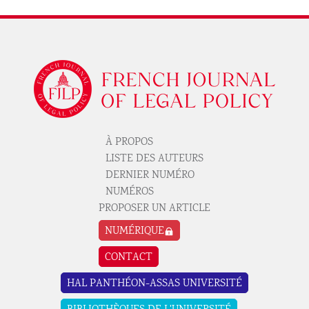
Logo
À PROPOS
Pied de page revue 1
LISTE DES AUTEURS
DERNIER NUMÉRO
NUMÉROS
PROPOSER UN ARTICLE
Pied de page revue 2
NUMÉRIQUE
CONTACT
Pied de page revue 3
HAL PANTHÉON-ASSAS UNIVERSITÉ