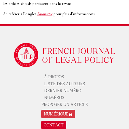
les articles choisis paraissent dans la revue.
Se référer à l’onglet
Soumettre
pour plus d’informations.
Logo
À PROPOS
Pied de page revue 1
LISTE DES AUTEURS
DERNIER NUMÉRO
NUMÉROS
PROPOSER UN ARTICLE
Pied de page revue 2
NUMÉRIQUE
CONTACT