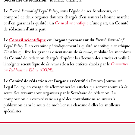
Secrétaire de rédaction
: Mathilde Charrière.
Le
French Journal of Legal Policy
, sous l’égide de ses fondateurs, est
composé de deux organes distincts chargés d’en assurer la bonne marche
et d’en garantir la qualité : un
Conseil scientifique
d’une part, un Comité
de rédaction d’autre part.
Le
Conseil scientifique
est l'
organe permanent
du
French Journal of
Legal Policy
. Il en examine périodiquement la qualité scientifique et éthique.
C'est lui qui fixe les grandes orientations de
la revue
, mobilise les membres
du Comité de rédaction chargés d'opérer la sélection des articles et veille à
l'intégrité scientifique de
la revue
selon les critères établis par le
Committee
on Publication Ethics (COPE)
.
Le
Comité de rédaction
est l'
organe exécutif
du French Journal of
Legal Policy, en charge de sélectionner les articles qui seront soumis à
la
revue
. Ses travaux sont organisés par le Secrétaire de rédaction. La
composition du comité varie au gré des contributions soumises à
publication dans le souci de mobilier sur chacune d'elles les meilleurs
spécialistes.